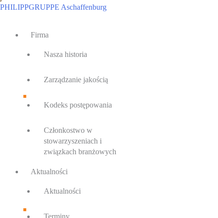
Przejdź
PHILIPPGRUPPE Aschaffenburg
do
Main
treści
Firma
Menu
Nasza historia
Zarządzanie jakością
Kodeks postępowania
Członkostwo w
stowarzyszeniach i
związkach branżowych
Aktualności
Aktualności
Terminy