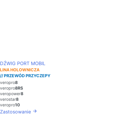
DŹWIG PORT MOBIL
LINA HOLOWNICZA
// PRZEWÓD PRZYCZEPY
veropro
8
veropro
8RS
veropower
8
verostar
8
veropro
10
Zastosowanie