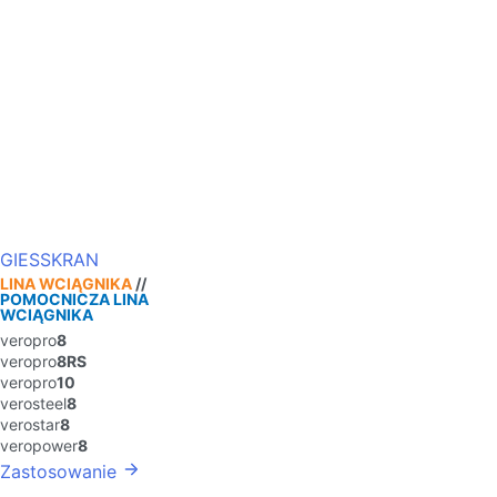
GIESSKRAN
LINA WCIĄGNIKA
//
POMOCNICZA LINA
WCIĄGNIKA
veropro
8
veropro
8RS
veropro
10
verosteel
8
verostar
8
veropower
8
Zastosowanie