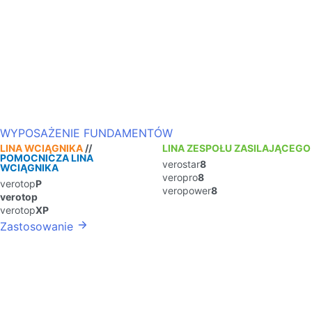
WYPOSAŻENIE FUNDAMENTÓW
LINA WCIĄGNIKA
//
LINA ZESPOŁU ZASILAJĄCEGO
POMOCNICZA LINA
verostar
8
WCIĄGNIKA
veropro
8
verotop
P
veropower
8
verotop
verotop
XP
Zastosowanie