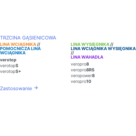
TRZCINA GĄSIENICOWA
LINA WCIĄGNIKA
//
LINA WYSIĘGNIKA
//
POMOCNICZA LINA
LINA WCIĄGNIKA WYSIĘGNIKA
WCIĄGNIKA
//
LINA WAHADŁA
verotop
veropro
8
verotop
S
veropro
8RS
verotop
S+
veropower
8
veropro
10
Zastosowanie