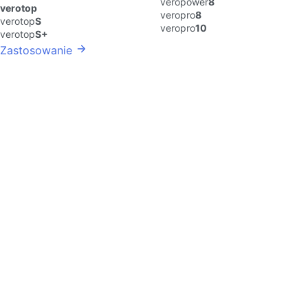
veropower
8
verotop
veropro
8
verotop
S
veropro
10
verotop
S+
Zastosowanie