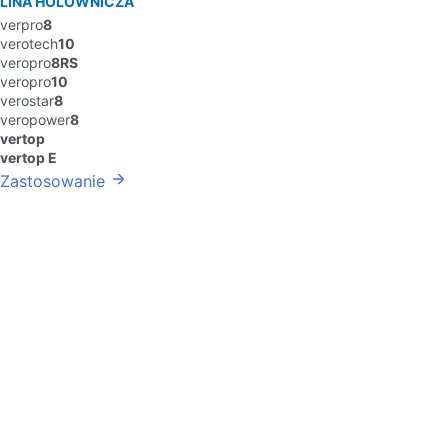
LINA HOLOWNICZA
verpro
8
verotech
10
veropro
8RS
veropro
10
verostar
8
veropower
8
vertop
vertop E
Zastosowanie