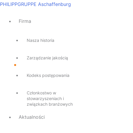
Przejdź
Main
Main
Main
Main
Main
PHILIPPGRUPPE Aschaffenburg
do
Menu
Menu
Menu
Menu
Menu
treści
Firma
Nasza historia
Zarządzanie jakością
Kodeks postępowania
Członkostwo w
stowarzyszeniach i
związkach branżowych
Aktualności