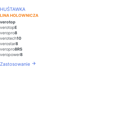
HUŚTAWKA
LINA HOLOWNICZA
verotop
verotop
E
veropro
8
verotech
10
verostar
8
veropro
8RS
veropower
8
Zastosowanie