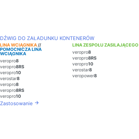
DŹWIG DO ZAŁADUNKU KONTENERÓW
LINA WCIĄGNIKA
//
LINA ZESPOŁU ZASILAJĄCEGO
POMOCNICZA LINA
veropro
8
WCIĄGNIKA
veropro
8RS
veropro
8
veropro
10
veropro
8RS
verostar
8
veropro
10
veropower
8
verostar
8
veropro
8
veropro
8RS
veropro
10
Zastosowanie