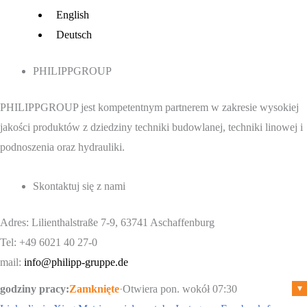
Menu
English
Deutsch
PHILIPPGROUP
PHILIPPGROUP jest kompetentnym partnerem w zakresie wysokiej
jakości produktów z dziedziny techniki budowlanej, techniki linowej i
podnoszenia oraz hydrauliki.
Skontaktuj się z nami
Adres: Lilienthalstraße 7-9, 63741 Aschaffenburg
Tel: +49 6021 40 27-0
mail:
info@philipp-gruppe.de
godziny pracy:
Zamknięte
·
Otwiera pon. wokół 07:30
▾