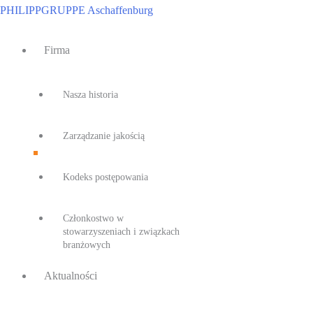
Przejdź
PHILIPPGRUPPE Aschaffenburg
do
Main
treści
Firma
Menu
Nasza historia
Zarządzanie jakością
Kodeks postępowania
Członkostwo w
stowarzyszeniach i związkach
branżowych
Aktualności