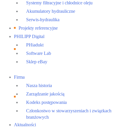
Systemy filtracyjne i chłodnice oleju
Akumulatory hydrauliczne
Serwis-hydraulika
Projekty referencyjne
PHILIPP Digital
PHiadukt
Software Lab
Sklep eBay
Main
Firma
Menu
Nasza historia
Zarządzanie jakością
Kodeks postępowania
Członkostwo w stowarzyszeniach i związkach
branżowych
Aktualności