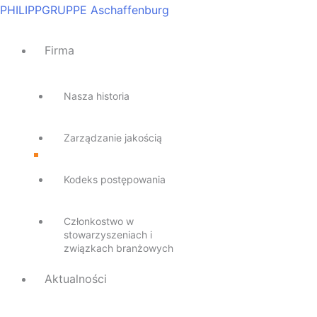
Przejdź
Main
Main
Main
Main
Main
PHILIPPGRUPPE Aschaffenburg
do
Menu
Menu
Menu
Menu
Menu
treści
Firma
Nasza historia
Zarządzanie jakością
Kodeks postępowania
Członkostwo w
stowarzyszeniach i
związkach branżowych
Aktualności