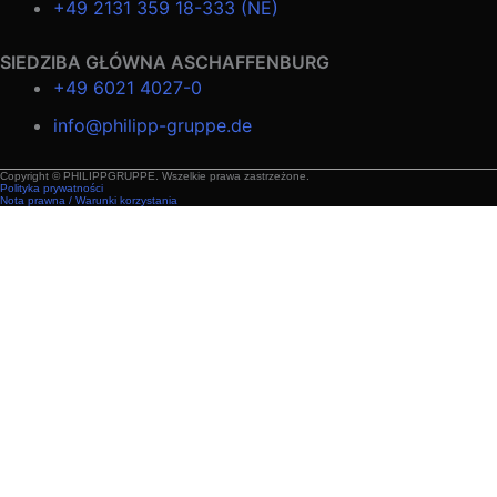
+49 2131 359 18-333 (NE)
SIEDZIBA GŁÓWNA ASCHAFFENBURG
+49 6021 4027-0
info@philipp-gruppe.de
Copyright © PHILIPPGRUPPE. Wszelkie prawa zastrzeżone.
Polityka prywatności
Nota prawna / Warunki korzystania
Technika budowlana
Technika budowlana – zastosowania
Moduły przestrzenne
Produkty i rozwiązania
Transport
Połączenia