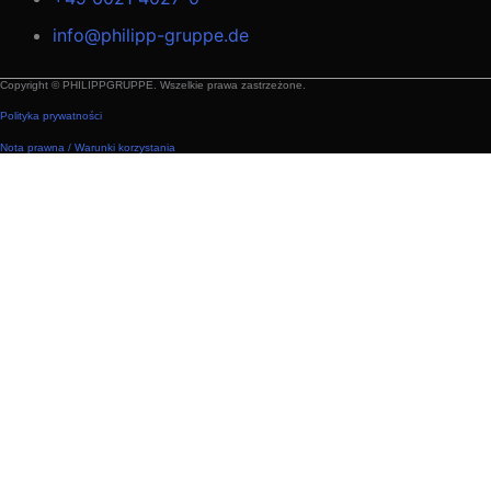
info@philipp-gruppe.de
Copyright © PHILIPPGRUPPE. Wszelkie prawa zastrzeżone.
Polityka prywatności
Nota prawna / Warunki korzystania
Technika budowlana
Technika budowlana – zastosowania
Moduły przestrzenne
Produkty i rozwiązania
Transport
Połączenia
Wzmocnienie