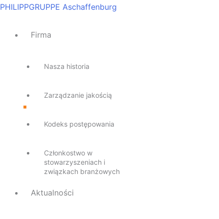
Przejdź
Main
Main
Main
Main
Main
PHILIPPGRUPPE Aschaffenburg
do
Menu
Menu
Menu
Menu
Menu
treści
Firma
Nasza historia
Zarządzanie jakością
Kodeks postępowania
Członkostwo w
stowarzyszeniach i
związkach branżowych
Aktualności