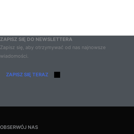
ZAPISZ SIĘ DO NEWSLETTERA
Zapisz się, aby otrzymywać od nas najnowsze
wiadomości.
ZAPISZ SIĘ TERAZ
OBSERWÓJ NAS