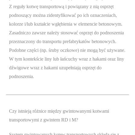
Z reguły kotwę transportową i powiązany z nią osprzęt
podnoszący można zidentyfikować po ich oznaczeniach,
kolorze i/lub kształcie wgłębienia w elemencie betonowym.
Zasadniczo zawsze należy stosować osprzęt do podnoszenia
przeznaczony do transportu prefabrykatów betonowych.
Podobne części (np. śruby oczkowe) nie mogą być używane.
W tym kontekście liny lub łańcuchy wraz z hakami oraz liny
dźwigowe wraz z hakami uzupełniają osprzęt do
podnoszenia.
Czy istnieją różnice między gwintowanymi kotwami
transportowymi z gwintem RD i M?
System gwintowanych kotew transportowych składa się z