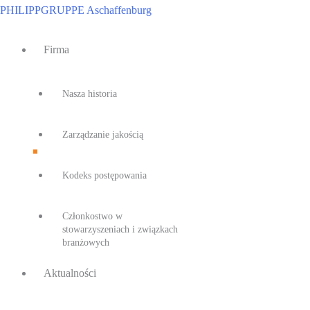
Przejdź
PHILIPPGRUPPE Aschaffenburg
do
Main
treści
Firma
Menu
Nasza historia
Zarządzanie jakością
Kodeks postępowania
Członkostwo w
stowarzyszeniach i związkach
branżowych
Aktualności