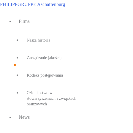
Przejdź
PHILIPPGRUPPE Aschaffenburg
do
Main
treści
Firma
Menu
Nasza historia
Zarządzanie jakością
Kodeks postępowania
Członkostwo w
stowarzyszeniach i związkach
branżowych
News