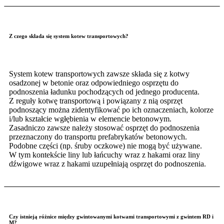
Z czego składa się system kotew transportowych?
System kotew transportowych zawsze składa się z kotwy
osadzonej w betonie oraz odpowiedniego osprzętu do
podnoszenia ładunku pochodzących od jednego producenta.
Z reguły kotwę transportową i powiązany z nią osprzęt
podnoszący można zidentyfikować po ich oznaczeniach, kolorze
i/lub kształcie wgłębienia w elemencie betonowym.
Zasadniczo zawsze należy stosować osprzęt do podnoszenia
przeznaczony do transportu prefabrykatów betonowych.
Podobne części (np. śruby oczkowe) nie mogą być używane.
W tym kontekście liny lub łańcuchy wraz z hakami oraz liny
dźwigowe wraz z hakami uzupełniają osprzęt do podnoszenia.
Czy istnieją różnice między gwintowanymi kotwami transportowymi z gwintem RD i
M?