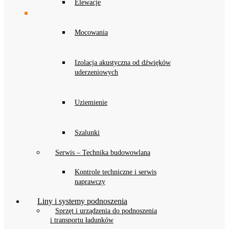
Elewacje
Mocowania
Izolacja akustyczna od dźwięków
uderzeniowych
Uziemienie
Szalunki
Serwis – Technika budowowlana
Kontrole techniczne i serwis
naprawczy
Liny i systemy podnoszenia
Sprzęt i urządzenia do podnoszenia
i transportu ładunków