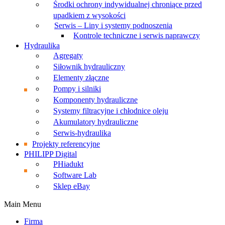
Środki ochrony indywidualnej chroniące przed
upadkiem z wysokości
Serwis – Liny i systemy podnoszenia
Kontrole techniczne i serwis naprawczy
Hydraulika
Agregaty
Siłownik hydrauliczny
Elementy złączne
Pompy i silniki
Komponenty hydrauliczne
Systemy filtracyjne i chłodnice oleju
Akumulatory hydrauliczne
Serwis-hydraulika
Projekty referencyjne
PHILIPP Digital
PHiadukt
Software Lab
Sklep eBay
Main Menu
Firma