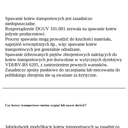
Spawanie kotew transportowych jest zasadniczo
niedopuszczalne.
Rozporządzenie DGUV 101-001 zezwala na spawanie kotew
jedynie producentowi.
Procesy spawania mogą prowadzić do kruchości materiału,
naprężeń wewnętrznych itp., więc spawanie kotew
transportowych jest generalnie odradzane.
Spawanie żebrowanych prętów zbrojeniowych należących do
kotew transportowych jest dozwolone w wytycznych dyrektywy
VDI/BV-BS 6205, z zastrzeżeniem pewnych warunków.
Zasadniczo spoiny punktowe do szczepiania lub mocowania do
pobliskiego zbrojenia nie są uważane za krytyczne.
Czy kotwy transportowe można wygiąć lub nawet skrócić?
Jakiekolwiek modyfikacje kotew transportowych są zasadniczo