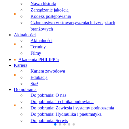
Nasza historia
Zarządzanie jakością
Kodeks postępowania
Członkostwo w stowarzyszeniach i związkach
branżowych
Aktualności
Aktualności
Terminy
Filmy
Akademia PHILIPP’a
Kariera
Kariera zawodowa
Edukacja
Staż
Do pobrania
Do pobrania: O nas
Do pobrania: Technika budowlana
Do pobrania: Zawiesia i systemy podnoszenia
Do pobrania: Hydraulika i pneumatyka
Do pobrania: Serwis