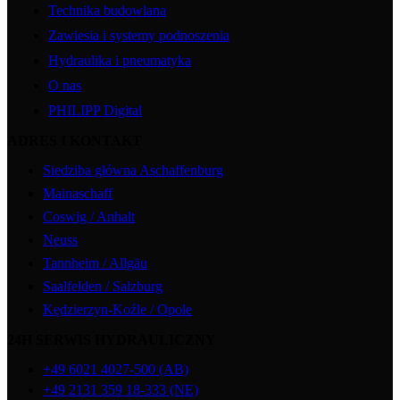
Technika budowlana
Zawiesia i systemy podnoszenia
Hydraulika i pneumatyka
O nas
PHILIPP Digital
ADRES I KONTAKT
Siedziba główna Aschaffenburg
Mainaschaff
Coswig / Anhalt
Neuss
Tannheim / Allgäu
Saalfelden / Salzburg
Kędzierzyn-Koźle / Opole
24H SERWIS HYDRAULICZNY
+49 6021 4027-500 (AB)
+49 2131 359 18-333 (NE)