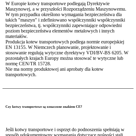
W Europie kotwy transportowe podlegają Dyrektywie
Maszynowej, a w przyszłości Rozporządzeniu Maszynowemu.
W tym przypadku określono wymagania bezpieczeństwa dla
takich "maszyn" i zdefiniowano współczynniki współczynniki
bezpieczeństwa, tj. współczynniki zapewniające odpowiedni
poziom bezpieczeństwa elementów metalowych i innych
materiałów.
Produkcja kotew transportowych podlega normie europejskiej
EN 13155. W Niemczech planowanie, projektowanie i
stosowanie regulują wytyczne dyrektywy VDI/BV-BS 6205. W
pozostałych krajach Europy można stosować te wytyczne lub
normę CEN/TR 15728.
Nie ma normy produktowej ani aprobaty dla kotew
transportowych.
Czy kotwy transportowe są oznaczone znakiem CE?
Jeśli kotwy transportowe i osprzęt do podnoszenia spełniają w
sposób udokumentowny wymagania dotyczące nośności stali