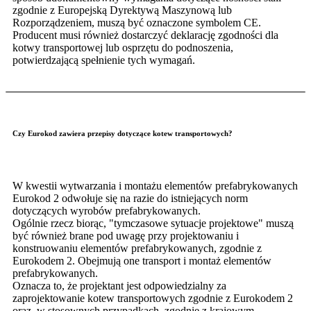
zgodnie z Europejską Dyrektywą Maszynową lub
Rozporządzeniem, muszą być oznaczone symbolem CE.
Producent musi również dostarczyć deklarację zgodności dla
kotwy transportowej lub osprzętu do podnoszenia,
potwierdzającą spełnienie tych wymagań.
Czy Eurokod zawiera przepisy dotyczące kotew transportowych?
W kwestii wytwarzania i montażu elementów prefabrykowanych
Eurokod 2 odwołuje się na razie do istniejących norm
dotyczących wyrobów prefabrykowanych.
Ogólnie rzecz biorąc, "tymczasowe sytuacje projektowe" muszą
być również brane pod uwagę przy projektowaniu i
konstruowaniu elementów prefabrykowanych, zgodnie z
Eurokodem 2. Obejmują one transport i montaż elementów
prefabrykowanych.
Oznacza to, że projektant jest odpowiedzialny za
zaprojektowanie kotew transportowych zgodnie z Eurokodem 2
oraz, w stosownych przypadkach, zgodnie z krajowym