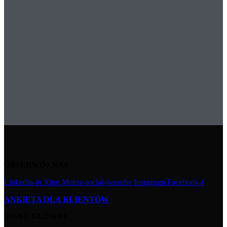
OBSERWÓJ NAS
Linkedin-in
Xing
Metriz-social-youtube
Instagram
Facebook-f
ANKIETA DLA KLIENTÓW
MENU GŁÓWNE