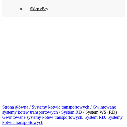
Sklep eBay
Strona główna
/
Systemy kotwic transportowych
/
Gwintowane
systemy kotew transportowych
/
System RD
/ System WS (RD)
Gwintowane systemy kotew transportowych
,
System RD
,
Systemy
kotwic transportowych