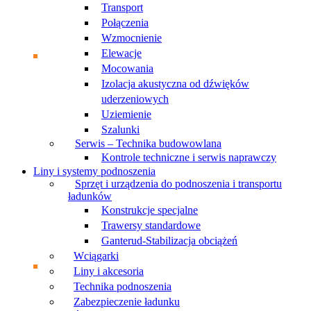
Transport
Połączenia
Wzmocnienie
Elewacje
Mocowania
Izolacja akustyczna od dźwięków
uderzeniowych
Uziemienie
Szalunki
Serwis – Technika budowowlana
Kontrole techniczne i serwis naprawczy
Liny i systemy podnoszenia
Sprzęt i urządzenia do podnoszenia i transportu
ładunków
Konstrukcje specjalne
Trawersy standardowe
Ganterud-Stabilizacja obciążeń
Wciągarki
Liny i akcesoria
Technika podnoszenia
Zabezpieczenie ładunku