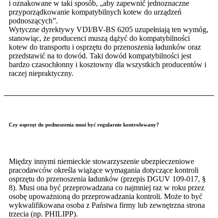
i oznakowane w taki sposób, „aby zapewnić jednoznaczne
przyporządkowanie kompatybilnych kotew do urządzeń
podnoszących”.
Wytyczne dyrektywy VDI/BV-BS 6205 uzupełniają ten wymóg,
stanowiąc, że producenci muszą dążyć do kompatybilności
kotew do transportu i osprzętu do przenoszenia ładunków oraz
przedstawić na to dowód. Taki dowód kompatybilności jest
bardzo czasochłonny i kosztowny dla wszystkich producentów i
raczej niepraktyczny.
Czy osprzęt do podnoszenia musi być regularnie kontrolowany?
Między innymi niemieckie stowarzyszenie ubezpieczeniowe
pracodawców określa wiążące wymagania dotyczące kontroli
osprzętu do przenoszenia ładunków (przepis DGUV 109-017, §
8). Musi ona być przeprowadzana co najmniej raz w roku przez
osobę upoważnioną do przeprowadzania kontroli. Może to być
wykwalifikowana osoba z Państwa firmy lub zewnętrzna strona
trzecia (np. PHILIPP).