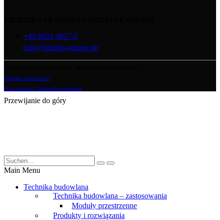
SIEDZIBA GŁÓWNA ASCHAFFENBURG
+49 6021 4027-0
info@philipp-gruppe.de
Copyright © PHILIPPGRUPPE. Wszelkie prawa zastrzeżone.
Polityka prywatności
Nota prawna / Warunki korzystania
Przewijanie do góry
Main Menu
Technika budowlana
Technika budowlana – zastosowania
Moduły przestrzenne
Produkty i rozwiązania