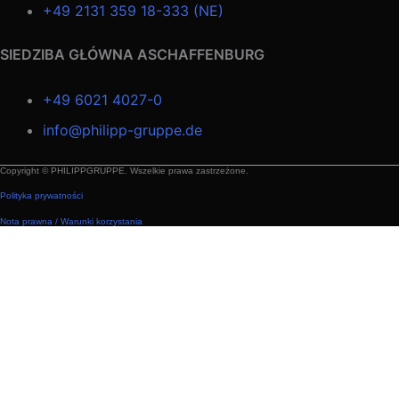
+49 2131 359 18-333 (NE)
SIEDZIBA GŁÓWNA ASCHAFFENBURG
+49 6021 4027-0
info@philipp-gruppe.de
Copyright © PHILIPPGRUPPE. Wszelkie prawa zastrzeżone.
Polityka prywatności
Nota prawna / Warunki korzystania
Technika budowlana
Technika budowlana – zastosowania
Moduły przestrzenne