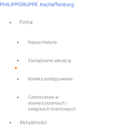
Przejdź
Main
Main
Main
Main
Main
PHILIPPGRUPPE Aschaffenburg
do
Menu
Menu
Menu
Menu
Menu
treści
Firma
Nasza historia
Zarządzanie jakością
Kodeks postępowania
Członkostwo w
stowarzyszeniach i
związkach branżowych
Aktualności