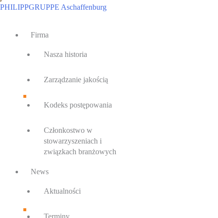
Przejdź
PHILIPPGRUPPE Aschaffenburg
do
Main
treści
Firma
Menu
Nasza historia
Zarządzanie jakością
Kodeks postępowania
Członkostwo w
stowarzyszeniach i
związkach branżowych
News
Aktualności
Terminy