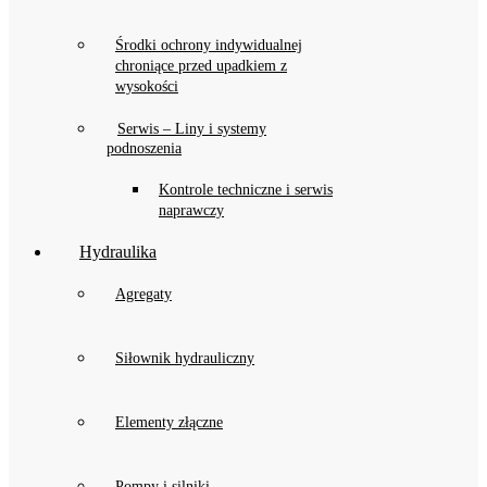
Środki ochrony indywidualnej
chroniące przed upadkiem z
wysokości
Serwis – Liny i systemy
podnoszenia
Kontrole techniczne i serwis
naprawczy
Hydraulika
Agregaty
Siłownik hydrauliczny
Elementy złączne
Pompy i silniki