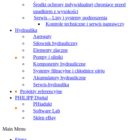
Środki ochrony indywidualnej chroniące przed
upadkiem z wysokości
Serwis – Liny i systemy podnoszenia
Kontrole techniczne i serwis naprawczy
Hydraulika
Agregaty
Siłownik hydrauliczny
Elementy złączne
Pompy i silniki
Komponenty hydrauliczne
Systemy filtracyjne i chłodnice oleju
Akumulatory hydrauliczne
Serwis-hydraulika
Projekty referencyjne
PHILIPP Digital
PHiadukt
Software Lab
Sklep eBay
Main Menu
Firma