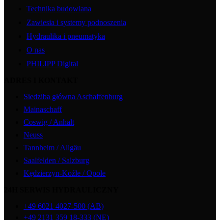
Technika budowlana
Zawiesia i systemy podnoszenia
Hydraulika i pneumatyka
O nas
PHILIPP Digital
ADRES I KONTAKT
Siedziba główna Aschaffenburg
Mainaschaff
Coswig / Anhalt
Neuss
Tannheim / Allgäu
Saalfelden / Salzburg
Kędzierzyn-Koźle / Opole
24H SERWIS HYDRAULICZNY
+49 6021 4027-500 (AB)
+49 2131 359 18-333 (NE)