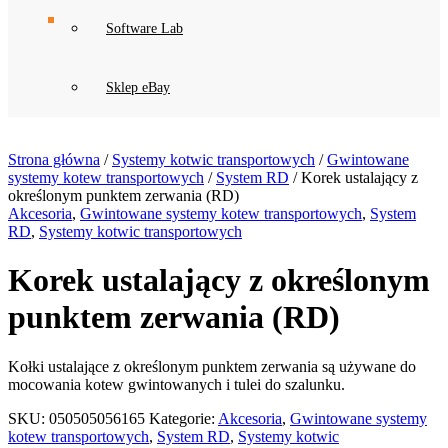
Software Lab
Sklep eBay
Strona główna
/
Systemy kotwic transportowych
/
Gwintowane
systemy kotew transportowych
/
System RD
/ Korek ustalający z
określonym punktem zerwania (RD)
Akcesoria
,
Gwintowane systemy kotew transportowych
,
System
RD
,
Systemy kotwic transportowych
Korek ustalający z określonym
punktem zerwania (RD)
Kołki ustalające z określonym punktem zerwania są używane do
mocowania kotew gwintowanych i tulei do szalunku.
SKU:
050505056165
Kategorie:
Akcesoria
,
Gwintowane systemy
kotew transportowych
,
System RD
,
Systemy kotwic