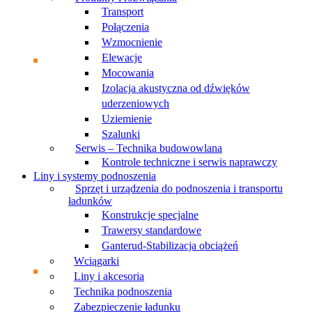
Transport
Połączenia
Wzmocnienie
Elewacje
Mocowania
Izolacja akustyczna od dźwięków
uderzeniowych
Uziemienie
Szalunki
Serwis – Technika budowowlana
Kontrole techniczne i serwis naprawczy
Liny i systemy podnoszenia
Sprzęt i urządzenia do podnoszenia i transportu
ładunków
Konstrukcje specjalne
Trawersy standardowe
Ganterud-Stabilizacja obciążeń
Wciągarki
Liny i akcesoria
Technika podnoszenia
Zabezpieczenie ładunku