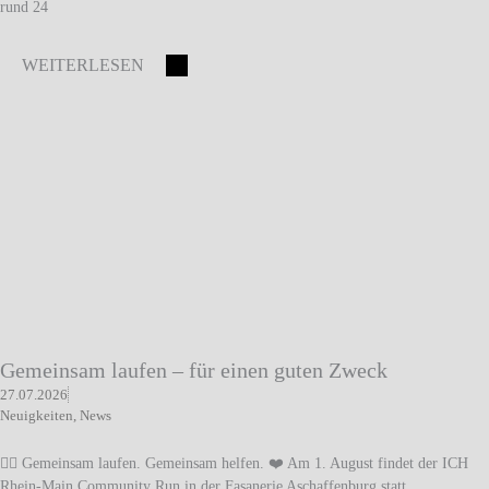
rund 24
WEITERLESEN
Gemeinsam laufen – für einen guten Zweck
27.07.2026
Neuigkeiten
,
News
🏃‍♀️ Gemeinsam laufen. Gemeinsam helfen. ❤️ Am 1. August findet der ICH
Rhein-Main Community Run in der Fasanerie Aschaffenburg statt.