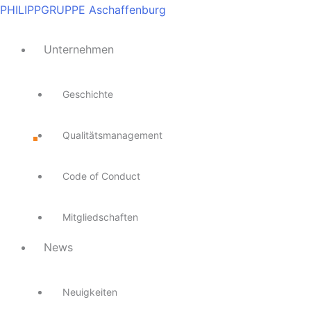
Zum
Main
Main
Main
Main
Main
PHILIPPGRUPPE Aschaffenburg
Inhalt
Menu
Menu
Menu
Menu
Menu
springen
Unternehmen
Geschichte
Qualitätsmanagement
Code of Conduct
Mitgliedschaften
News
Neuigkeiten