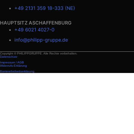
+49 2131 359 18-333 (NE)
HAUPTSITZ ASCHAFFENBURG
+49 6021 4027-0
info@philipp-gruppe.de
Copyright © PHILIPPGRUPPE. Alle Rechte vorbehalten.
Datenschutz
Impressum / AGB
Widerrufs-Erklärung
Barrierefreiheitserklärung
Bautechnik
Anwendungen
Raumzelle
Produkte und Lösungen