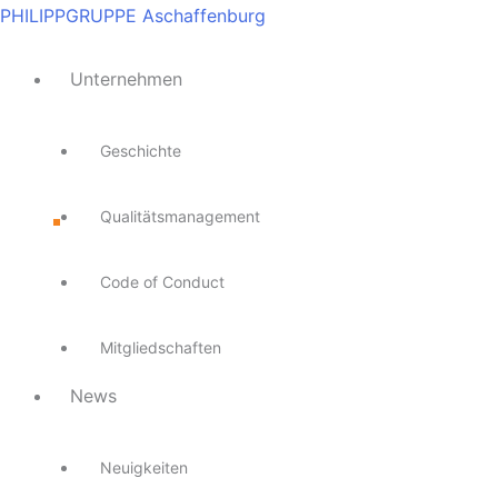
Zum
Main
Main
Main
Main
Main
PHILIPPGRUPPE Aschaffenburg
Inhalt
Menu
Menu
Menu
Menu
Menu
springen
Unternehmen
Geschichte
Qualitätsmanagement
Code of Conduct
Mitgliedschaften
News
Neuigkeiten