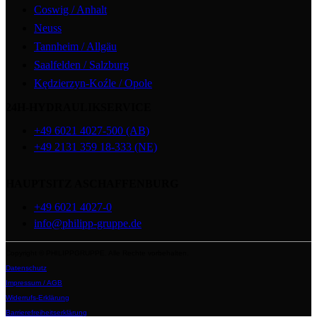
Coswig / Anhalt
Neuss
Tannheim / Allgäu
Saalfelden / Salzburg
Kędzierzyn-Koźle / Opole
24H-HYDRAULIKSERVICE
+49 6021 4027-500 (AB)
+49 2131 359 18-333 (NE)
HAUPTSITZ ASCHAFFENBURG
+49 6021 4027-0
info@philipp-gruppe.de
Copyright © PHILIPPGRUPPE. Alle Rechte vorbehalten.
Datenschutz
Impressum / AGB
Widerrufs-Erklärung
Barrierefreiheitserklärung