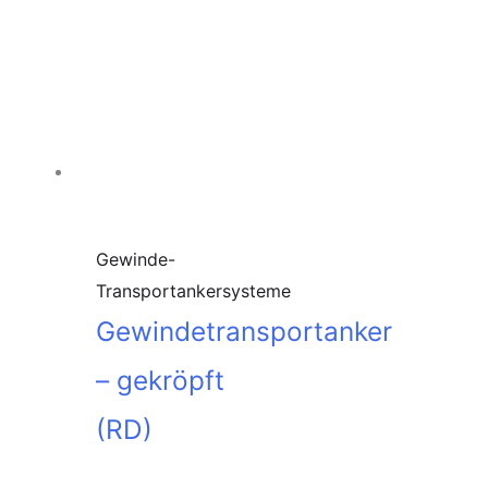
In den
Warenkorb
Gewinde-
Transportankersysteme
Gewindetransportanker
– gekröpft
(RD)
In den