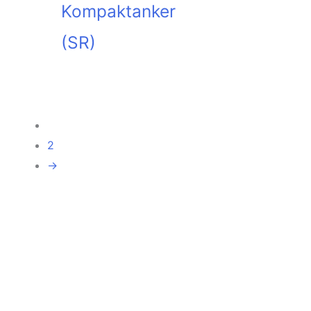
Kompaktanker
(SR)
In den
Warenkorb
1
2
→