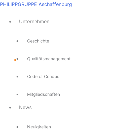
Zum
Main
Main
Main
Main
Main
PHILIPPGRUPPE Aschaffenburg
Inhalt
Menu
Menu
Menu
Menu
Menu
springen
Unternehmen
Geschichte
Qualitätsmanagement
Code of Conduct
Mitgliedschaften
News
Neuigkeiten