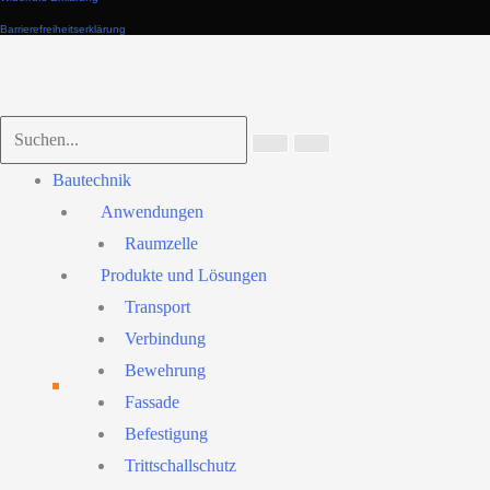
Barrierefreiheitserklärung
Nach
oben
scrollen
Main
Bautechnik
Menu
Anwendungen
Raumzelle
Produkte und Lösungen
Transport
Verbindung
Bewehrung
Fassade
Befestigung
Trittschallschutz