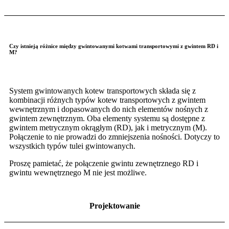
Czy istnieją różnice między gwintowanymi kotwami transportowymi z gwintem RD i
M?
System gwintowanych kotew transportowych składa się z
kombinacji różnych typów kotew transportowych z gwintem
wewnętrznym i dopasowanych do nich elementów nośnych z
gwintem zewnętrznym. Oba elementy systemu są dostępne z
gwintem metrycznym okrągłym (RD), jak i metrycznym (M).
Połączenie to nie prowadzi do zmniejszenia nośności. Dotyczy to
wszystkich typów tulei gwintowanych.
Proszę pamietać, że połączenie gwintu zewnętrznego RD i
gwintu wewnętrznego M nie jest możliwe.
Projektowanie