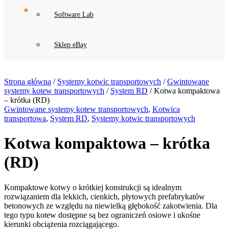
Software Lab
Sklep eBay
Strona główna
/
Systemy kotwic transportowych
/
Gwintowane
systemy kotew transportowych
/
System RD
/ Kotwa kompaktowa
– krótka (RD)
Gwintowane systemy kotew transportowych
,
Kotwica
transportowa
,
System RD
,
Systemy kotwic transportowych
Kotwa kompaktowa – krótka
(RD)
Kompaktowe kotwy o krótkiej konstrukcji są idealnym
rozwiązaniem dla lekkich, cienkich, płytowych prefabrykatów
betonowych ze względu na niewielką głębokość zakotwienia. Dla
tego typu kotew dostępne są bez ograniczeń osiowe i ukośne
kierunki obciążenia rozciągającego.