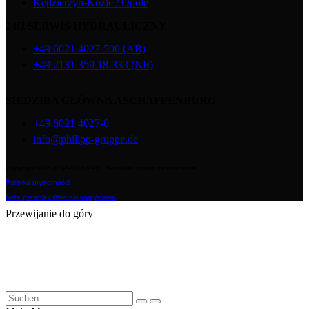
Kędzierzyn-Koźle / Opole
24H SERWIS HYDRAULICZNY
+49 6021 4027-500 (AB)
+49 2131 359 18-333 (NE)
SIEDZIBA GŁÓWNA ASCHAFFENBURG
+49 6021 4027-0
info@philipp-gruppe.de
Copyright © PHILIPPGRUPPE. Wszelkie prawa zastrzeżone.
Polityka prywatności
Nota prawna / Warunki korzystania
Przewijanie do góry