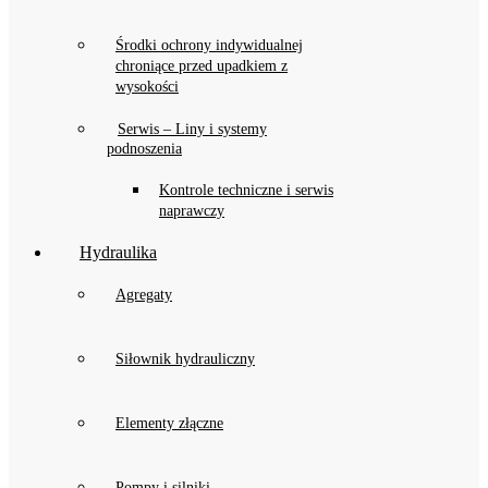
Środki ochrony indywidualnej
chroniące przed upadkiem z
wysokości
Serwis – Liny i systemy
podnoszenia
Kontrole techniczne i serwis
naprawczy
Hydraulika
Agregaty
Siłownik hydrauliczny
Elementy złączne
Pompy i silniki