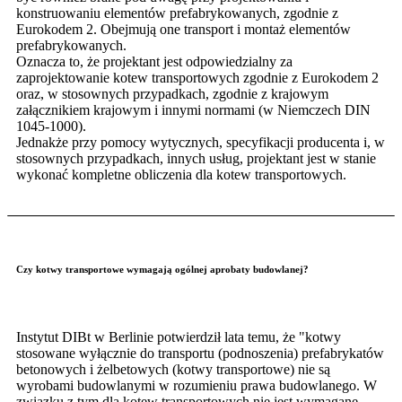
konstruowaniu elementów prefabrykowanych, zgodnie z
Eurokodem 2. Obejmują one transport i montaż elementów
prefabrykowanych.
Oznacza to, że projektant jest odpowiedzialny za
zaprojektowanie kotew transportowych zgodnie z Eurokodem 2
oraz, w stosownych przypadkach, zgodnie z krajowym
załącznikiem krajowym i innymi normami (w Niemczech DIN
1045-1000).
Jednakże przy pomocy wytycznych, specyfikacji producenta i, w
stosownych przypadkach, innych usług, projektant jest w stanie
wykonać kompletne obliczenia dla kotew transportowych.
Czy kotwy transportowe wymagają ogólnej aprobaty budowlanej?
Instytut DIBt w Berlinie potwierdził lata temu, że "kotwy
stosowane wyłącznie do transportu (podnoszenia) prefabrykatów
betonowych i żelbetowych (kotwy transportowe) nie są
wyrobami budowlanymi w rozumieniu prawa budowlanego. W
związku z tym dla kotew transportowych nie jest wymagane