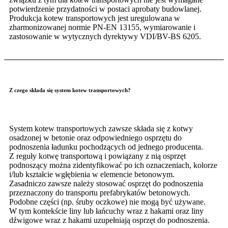
potwierdzenie przydatności w postaci aprobaty budowlanej.
Produkcja kotew transportowych jest uregulowana w
zharmonizowanej normie PN-EN 13155, wymiarowanie i
zastosowanie w wytycznych dyrektywy VDI/BV-BS 6205.
Z czego składa się system kotew transportowych?
System kotew transportowych zawsze składa się z kotwy
osadzonej w betonie oraz odpowiedniego osprzętu do
podnoszenia ładunku pochodzących od jednego producenta.
Z reguły kotwę transportową i powiązany z nią osprzęt
podnoszący można zidentyfikować po ich oznaczeniach, kolorze
i/lub kształcie wgłębienia w elemencie betonowym.
Zasadniczo zawsze należy stosować osprzęt do podnoszenia
przeznaczony do transportu prefabrykatów betonowych.
Podobne części (np. śruby oczkowe) nie mogą być używane.
W tym kontekście liny lub łańcuchy wraz z hakami oraz liny
dźwigowe wraz z hakami uzupełniają osprzęt do podnoszenia.