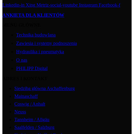
Linkedin-in
Xing
Metriz-social-youtube
Instagram
Facebook-f
ANKIETA DLA KLIENTÓW
MENU GŁÓWNE
Technika budowlana
Zawiesia i systemy podnoszenia
Hydraulika i pneumatyka
O nas
PHILIPP Digital
ADRES I KONTAKT
Siedziba główna Aschaffenburg
Mainaschaff
Coswig / Anhalt
Neuss
Tannheim / Allgäu
Saalfelden / Salzburg