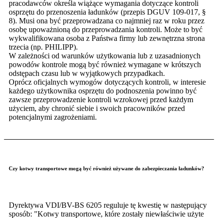
pracodawców określa wiążące wymagania dotyczące kontroli
osprzętu do przenoszenia ładunków (przepis DGUV 109-017, §
8). Musi ona być przeprowadzana co najmniej raz w roku przez
osobę upoważnioną do przeprowadzania kontroli. Może to być
wykwalifikowana osoba z Państwa firmy lub zewnętrzna strona
trzecia (np. PHILIPP).
W zależności od warunków użytkowania lub z uzasadnionych
powodów kontrole mogą być również wymagane w krótszych
odstępach czasu lub w wyjątkowych przypadkach.
Oprócz oficjalnych wymogów dotyczących kontroli, w interesie
każdego użytkownika osprzętu do podnoszenia powinno być
zawsze przeprowadzenie kontroli wzrokowej przed każdym
użyciem, aby chronić siebie i swoich pracowników przed
potencjalnymi zagrożeniami.
Czy kotwy transportowe mogą być również używane do zabezpieczania ładunków?
Dyrektywa VDI/BV-BS 6205 reguluje tę kwestię w następujący
sposób: "Kotwy transportowe, które zostały niewłaściwie użyte