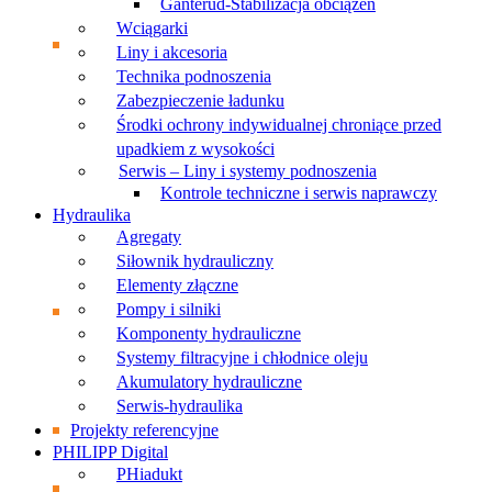
Ganterud-Stabilizacja obciążeń
Wciągarki
Liny i akcesoria
Technika podnoszenia
Zabezpieczenie ładunku
Środki ochrony indywidualnej chroniące przed
upadkiem z wysokości
Serwis – Liny i systemy podnoszenia
Kontrole techniczne i serwis naprawczy
Hydraulika
Agregaty
Siłownik hydrauliczny
Elementy złączne
Pompy i silniki
Komponenty hydrauliczne
Systemy filtracyjne i chłodnice oleju
Akumulatory hydrauliczne
Serwis-hydraulika
Projekty referencyjne
PHILIPP Digital
PHiadukt