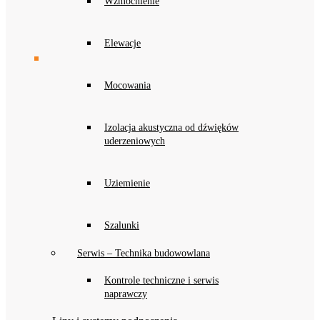
Wzmocnienie
Elewacje
Mocowania
Izolacja akustyczna od dźwięków
uderzeniowych
Uziemienie
Szalunki
Serwis – Technika budowowlana
Kontrole techniczne i serwis
naprawczy