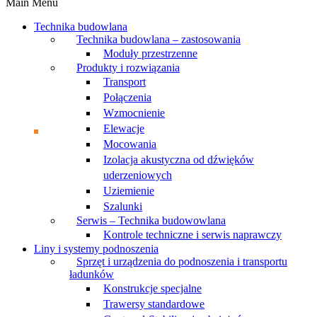
Main Menu
Technika budowlana
Technika budowlana – zastosowania
Moduły przestrzenne
Produkty i rozwiązania
Transport
Połączenia
Wzmocnienie
Elewacje
Mocowania
Izolacja akustyczna od dźwięków
uderzeniowych
Uziemienie
Szalunki
Serwis – Technika budowowlana
Kontrole techniczne i serwis naprawczy
Liny i systemy podnoszenia
Sprzęt i urządzenia do podnoszenia i transportu
ładunków
Konstrukcje specjalne
Trawersy standardowe