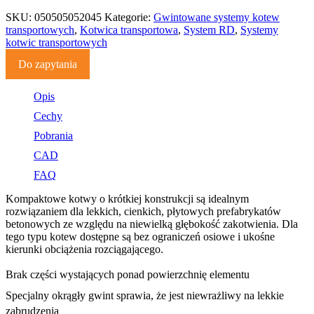
SKU:
050505052045
Kategorie:
Gwintowane systemy kotew
transportowych
,
Kotwica transportowa
,
System RD
,
Systemy
kotwic transportowych
Do zapytania
Opis
Cechy
Pobrania
CAD
FAQ
Kompaktowe kotwy o krótkiej konstrukcji są idealnym
rozwiązaniem dla lekkich, cienkich, płytowych prefabrykatów
betonowych ze względu na niewielką głębokość zakotwienia. Dla
tego typu kotew dostępne są bez ograniczeń osiowe i ukośne
kierunki obciążenia rozciągającego.
Brak części wystających ponad powierzchnię elementu
Specjalny okrągły gwint sprawia, że jest niewrażliwy na lekkie
zabrudzenia