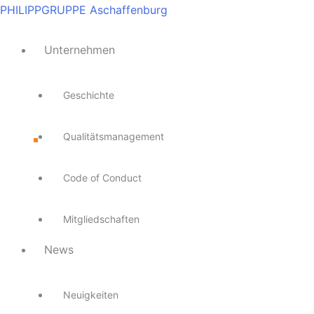
Zum
Main
Main
Main
Main
Main
PHILIPPGRUPPE Aschaffenburg
Inhalt
Menu
Menu
Menu
Menu
Menu
springen
Unternehmen
Geschichte
Qualitätsmanagement
Code of Conduct
Mitgliedschaften
News
Neuigkeiten