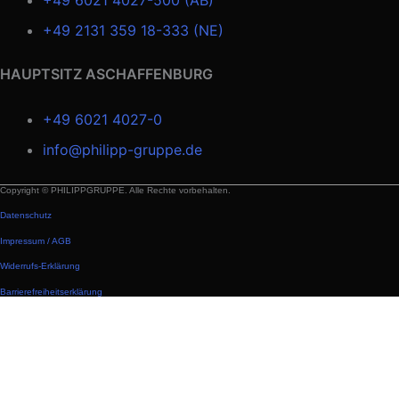
+49 2131 359 18-333 (NE)
HAUPTSITZ ASCHAFFENBURG
+49 6021 4027-0
info@philipp-gruppe.de
Copyright © PHILIPPGRUPPE. Alle Rechte vorbehalten.
Datenschutz
Impressum / AGB
Widerrufs-Erklärung
Barrierefreiheitserklärung