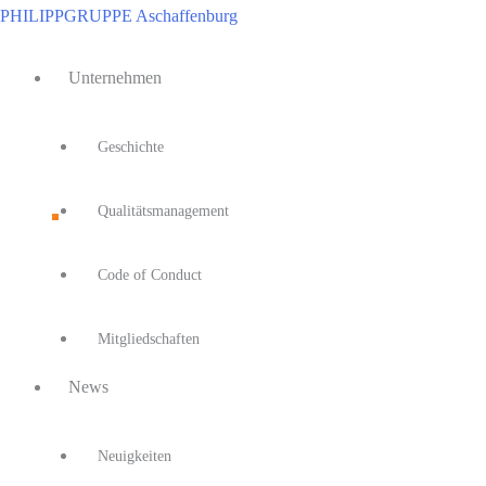
Zum
PHILIPPGRUPPE Aschaffenburg
Inhalt
Main
springen
Unternehmen
Menu
Geschichte
Qualitätsmanagement
Code of Conduct
Mitgliedschaften
News
Neuigkeiten