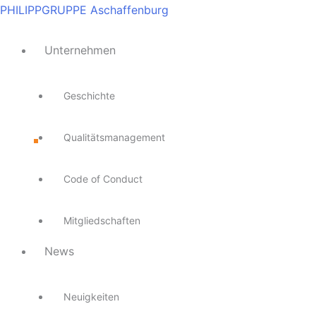
Zum
Main
Main
Main
Main
Main
PHILIPPGRUPPE Aschaffenburg
Inhalt
Menu
Menu
Menu
Menu
Menu
springen
Unternehmen
Geschichte
Qualitätsmanagement
Code of Conduct
Mitgliedschaften
News
Neuigkeiten