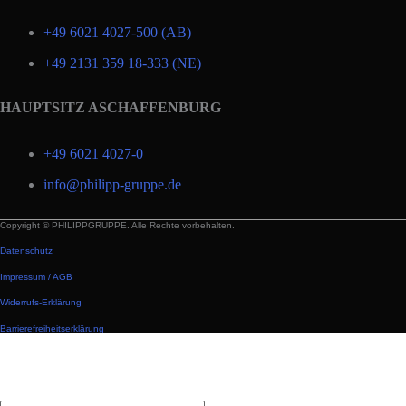
+49 6021 4027-500 (AB)
+49 2131 359 18-333 (NE)
HAUPTSITZ ASCHAFFENBURG
+49 6021 4027-0
info@philipp-gruppe.de
Copyright © PHILIPPGRUPPE. Alle Rechte vorbehalten.
Datenschutz
Impressum / AGB
Widerrufs-Erklärung
Barrierefreiheitserklärung
Nach
oben