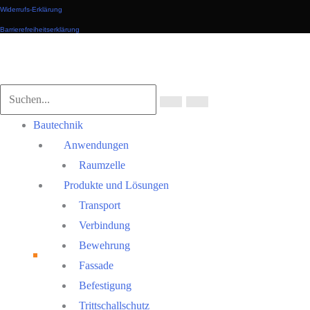
Widerrufs-Erklärung
Barrierefreiheitserklärung
Nach
oben
scrollen
Main
Bautechnik
Menu
Anwendungen
Raumzelle
Produkte und Lösungen
Transport
Verbindung
Bewehrung
Fassade
Befestigung
Trittschallschutz