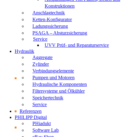
Konstruktionen
Anschlagtechnik
Ketten-Konfigurator
Ladungssicherung
PSAGA – Absturzsicherung
Service
UVV Prüf- und Reparaturservice
Hydraulik
Aggregate
Zylinder
Verbindungselemente
Pumpen und Motoren
Hydraulische Komponenten
Filtersysteme und Ölkühler
Speichertechnik
Service
Referenzen
PHILIPP Digital
PHiadukt
Software Lab
eBay Shop