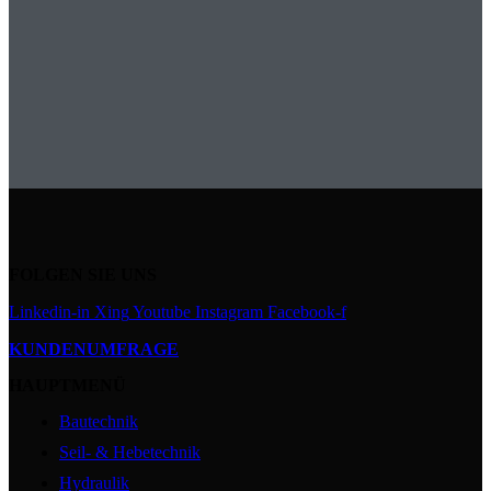
FOLGEN SIE UNS
Linkedin-in
Xing
Youtube
Instagram
Facebook-f
KUNDENUMFRAGE
HAUPTMENÜ
Bautechnik
Seil- & Hebetechnik
Hydraulik