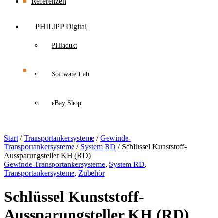
Referenzen
PHILIPP Digital
PHiadukt
Software Lab
eBay Shop
Start
/
Transportankersysteme
/
Gewinde-
Transportankersysteme
/
System RD
/ Schlüssel Kunststoff-
Aussparungsteller KH (RD)
Gewinde-Transportankersysteme
,
System RD
,
Transportankersysteme
,
Zubehör
Schlüssel Kunststoff-
Aussparungsteller KH (RD)