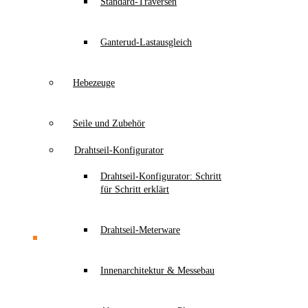
Standard-Traversen
Ganterud-Lastausgleich
Hebezeuge
Seile und Zubehör
Drahtseil-Konfigurator
Drahtseil-Konfigurator: Schritt
für Schritt erklärt
Drahtseil-Meterware
Innenarchitektur & Messebau