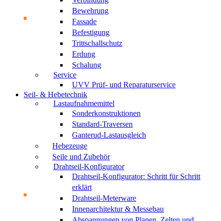
Bewehrung
Fassade
Befestigung
Trittschallschutz
Erdung
Schalung
Service
UVV Prüf- und Reparaturservice
Seil- & Hebetechnik
Lastaufnahmemittel
Sonderkonstruktionen
Standard-Traversen
Ganterud-Lastausgleich
Hebezeuge
Seile und Zubehör
Drahtseil-Konfigurator
Drahtseil-Konfigurator: Schritt für Schritt
erklärt
Drahtseil-Meterware
Innenarchitektur & Messebau
Abspannungen von Planen, Zelten und