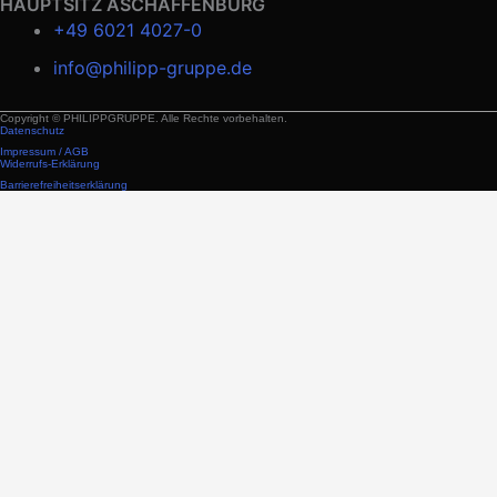
HAUPTSITZ ASCHAFFENBURG
+49 6021 4027-0
info@philipp-gruppe.de
Copyright © PHILIPPGRUPPE. Alle Rechte vorbehalten.
Datenschutz
Impressum / AGB
Widerrufs-Erklärung
Barrierefreiheitserklärung
Bautechnik
Anwendungen
Raumzelle
Produkte und Lösungen
Transport
Verbindung