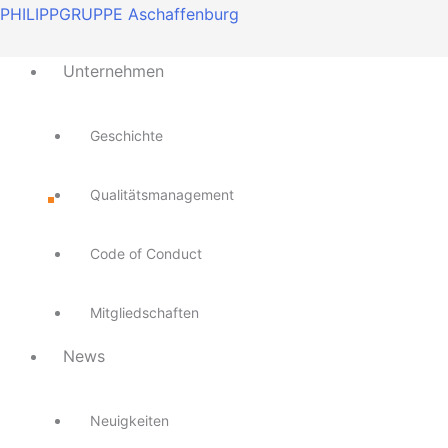
Zum
Main
Main
Main
Main
Main
PHILIPPGRUPPE Aschaffenburg
Inhalt
Menu
Menu
Menu
Menu
Menu
springen
Unternehmen
Geschichte
Qualitätsmanagement
Code of Conduct
Mitgliedschaften
News
Neuigkeiten