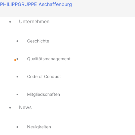
Zum
Main
Main
Main
Main
Main
PHILIPPGRUPPE Aschaffenburg
Inhalt
Menu
Menu
Menu
Menu
Menu
springen
Unternehmen
Geschichte
Qualitätsmanagement
Code of Conduct
Mitgliedschaften
News
Neuigkeiten